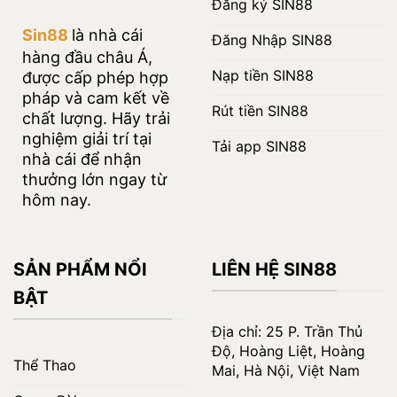
Đăng ký SIN88
Sin88
là nhà cái
Đăng Nhập SIN88
hàng đầu châu Á,
Nạp tiền SIN88
được cấp phép hợp
pháp và cam kết về
Rút tiền SIN88
chất lượng. Hãy trải
nghiệm giải trí tại
Tải app SIN88
nhà cái để nhận
thưởng lớn ngay từ
hôm nay.
SẢN PHẨM NỔI
LIÊN HỆ SIN88
BẬT
Địa chỉ:
25 P. Trần Thủ
Độ, Hoàng Liệt, Hoàng
Thể Thao
Mai, Hà Nội, Việt Nam