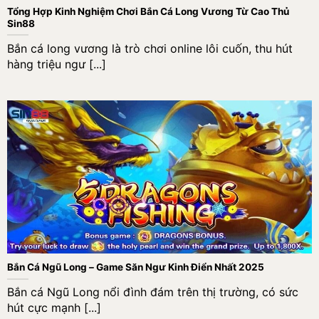
Tổng Hợp Kinh Nghiệm Chơi Bắn Cá Long Vương Từ Cao Thủ
Sin88
Bắn cá long vương là trò chơi online lôi cuốn, thu hút
hàng triệu ngư [...]
Bắn Cá Ngũ Long – Game Săn Ngư Kinh Điển Nhất 2025
Bắn cá Ngũ Long nổi đình đám trên thị trường, có sức
hút cực mạnh [...]