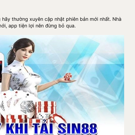
ng hãy thường xuyên cập nhật phiên bản mới nhất. Nhà
i, app tiện lợi nên đừng bỏ qua.