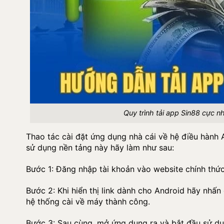
Quy trình tải app Sin88 cực n
Thao tác cài đặt ứng dụng nhà cái về hệ điều hành 
sử dụng nền tảng này hãy làm như sau:
Bước 1: Đăng nhập tài khoản vào website chính thức
Bước 2: Khi hiển thị link dành cho Android hãy nhấn
hệ thống cài về máy thành công.
Bước 3: Sau cùng, mở ứng dụng ra và bắt đầu sử dụ