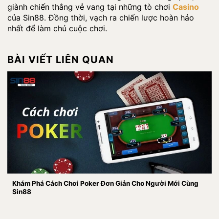
giành chiến thắng vẻ vang tại những tò chơi
Casino
của Sin88. Đồng thời, vạch ra chiến lược hoàn hảo
nhất để làm chủ cuộc chơi.
BÀI VIẾT LIÊN QUAN
Khám Phá Cách Chơi Poker Đơn Giản Cho Người Mới Cùng
Sin88