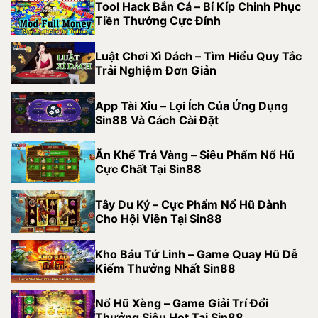
Tool Hack Bắn Cá – Bí Kíp Chinh Phục
Tiền Thưởng Cực Đỉnh
Luật Chơi Xì Dách – Tìm Hiểu Quy Tắc
Trải Nghiệm Đơn Giản
App Tài Xỉu – Lợi Ích Của Ứng Dụng
Sin88 Và Cách Cài Đặt
Ăn Khế Trả Vàng – Siêu Phẩm Nổ Hũ
Cực Chất Tại Sin88
Tây Du Ký – Cực Phẩm Nổ Hũ Dành
Cho Hội Viên Tại Sin88
Kho Báu Tứ Linh – Game Quay Hũ Dễ
Kiếm Thưởng Nhất Sin88
Nổ Hũ Xèng – Game Giải Trí Đổi
Thưởng Siêu Hot Tại Sin88