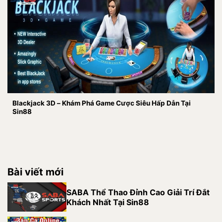
Blackjack 3D – Khám Phá Game Cược Siêu Hấp Dẫn Tại
Sin88
Bài viết mới
SABA Thể Thao Đỉnh Cao Giải Trí Đắt
Khách Nhất Tại Sin88