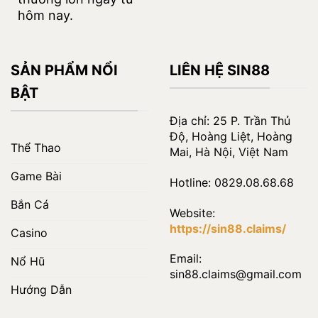
hôm nay.
SẢN PHẨM NỔI
LIÊN HỆ SIN88
BẬT
Địa chỉ:
25 P. Trần Thủ
Độ, Hoàng Liệt, Hoàng
Thể Thao
Mai, Hà Nội, Việt Nam
Game Bài
Hotline:
0829.08.68.68
Bắn Cá
Website:
https://sin88.claims/
Casino
Email:
Nổ Hũ
sin88.claims@gmail.com
Hướng Dẫn