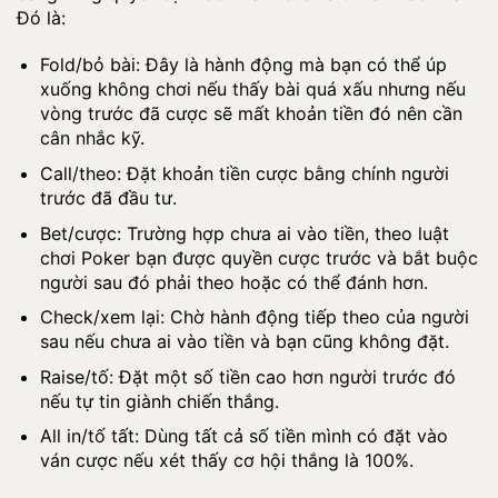
Đó là:
Fold/bỏ bài: Đây là hành động mà bạn có thể úp
xuống không chơi nếu thấy bài quá xấu nhưng nếu
vòng trước đã cược sẽ mất khoản tiền đó nên cần
cân nhắc kỹ.
Call/theo: Đặt khoản tiền cược bằng chính người
trước đã đầu tư.
Bet/cược: Trường hợp chưa ai vào tiền, theo luật
chơi Poker bạn được quyền cược trước và bắt buộc
người sau đó phải theo hoặc có thể đánh hơn.
Check/xem lại: Chờ hành động tiếp theo của người
sau nếu chưa ai vào tiền và bạn cũng không đặt.
Raise/tố: Đặt một số tiền cao hơn người trước đó
nếu tự tin giành chiến thắng.
All in/tố tất: Dùng tất cả số tiền mình có đặt vào
ván cược nếu xét thấy cơ hội thắng là 100%.