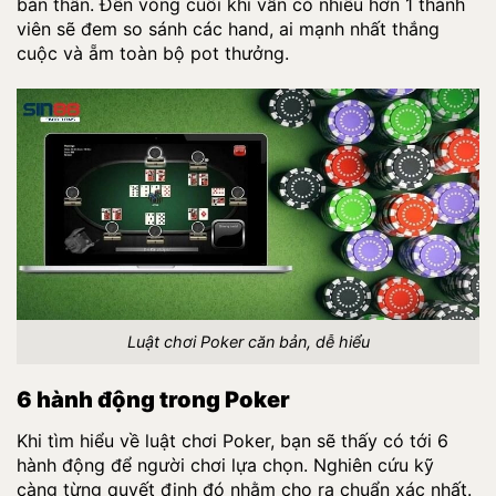
bản thân. Đến vòng cuối khi vẫn có nhiều hơn 1 thành
viên sẽ đem so sánh các hand, ai mạnh nhất thắng
cuộc và ẵm toàn bộ pot thưởng.
Luật chơi Poker căn bản, dễ hiểu
6 hành động trong Poker
Khi tìm hiểu về luật chơi Poker, bạn sẽ thấy có tới 6
hành động để người chơi lựa chọn. Nghiên cứu kỹ
càng từng quyết định đó nhằm cho ra chuẩn xác nhất.