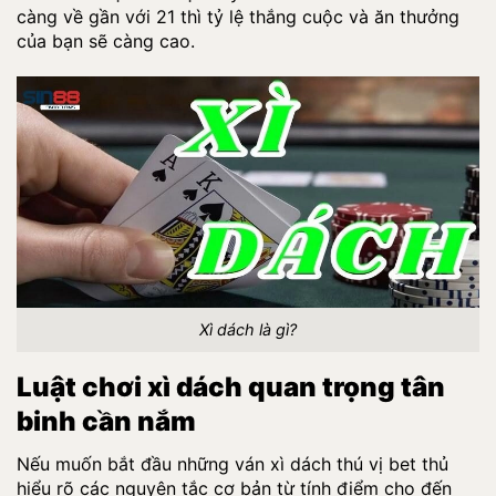
càng về gần với 21 thì tỷ lệ thắng cuộc và ăn thưởng
của bạn sẽ càng cao.
Xì dách là gì?
Luật chơi xì dách quan trọng tân
binh cần nắm
Nếu muốn bắt đầu những ván xì dách thú vị bet thủ
hiểu rõ các nguyên tắc cơ bản từ tính điểm cho đến