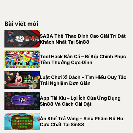
Bài viết mới
SABA Thể Thao Đỉnh Cao Giải Trí Đắt
Khách Nhất Tại Sin88
Tool Hack Bắn Cá – Bí Kíp Chinh Phục
Tiền Thưởng Cực Đỉnh
Luật Chơi Xì Dách – Tìm Hiểu Quy Tắc
Trải Nghiệm Đơn Giản
App Tài Xỉu – Lợi Ích Của Ứng Dụng
Sin88 Và Cách Cài Đặt
Ăn Khế Trả Vàng – Siêu Phẩm Nổ Hũ
Cực Chất Tại Sin88