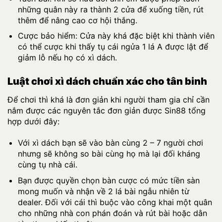
những quân này ra thành 2 cửa để xuống tiền, rút
thêm để nâng cao cơ hội thắng.
Cược bảo hiểm: Cửa này khá đặc biệt khi thành viên
có thể cược khi thấy tụ cái ngửa 1 lá A được lật để
giảm lỗ nếu họ có xì dách.
Luật chơi xì dách chuẩn xác cho tân binh
Để chơi thì khá là đơn giản khi người tham gia chỉ cần
nắm được các nguyên tắc đơn giản được Sin88 tổng
hợp dưới đây:
Với xì dách bạn sẽ vào bàn cùng 2 – 7 người chơi
nhưng sẽ không so bài cùng họ mà lại đối kháng
cùng tụ nhà cái.
Bạn được quyền chọn bàn cược có mức tiền sàn
mong muốn và nhận về 2 lá bài ngẫu nhiên từ
dealer. Đối với cái thì buộc vào công khai một quân
cho những nhà con phán đoán và rút bài hoặc dằn